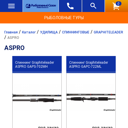
0
РЫБОЛОВНЫЕ ТУРЫ
/
/
/
/
Главная
Каталог
УДИЛИЩА
СПИННИНГОВЫЕ
GRAPHITELEADER
/
ASPRO
ASPRO
Спиннинг Graphiteleader
Спиннинг Graphiteleader
ASPRO GAPS-702MH
ASPRO GAPC-722ML
под заказ
под заказ