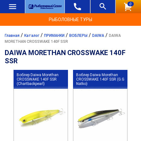
0
РЫБОЛОВНЫЕ ТУРЫ
/
/
/
/
/
Главная
Каталог
ПРИМАНКИ
ВОБЛЕРЫ
DAIWA
DAIWA
MORETHAN CROSSWAKE 140F SSR
DAIWA MORETHAN CROSSWAKE 140F
SSR
Воблер Daiwa Morethan
Воблер Daiwa Morethan
CROSSWAKE 140F SSR
CROSSWAKE 140F SSR (G.G
(Chartbackpearl)
Natko)