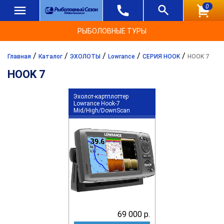
0
РЫБОЛОВНЫЕ ТУРЫ
/
/
/
/
/
Главная
Каталог
ЭХОЛОТЫ
Lowrance
СЕРИЯ HOOK
HOOK 7
HOOK 7
Эхолот-картплоттер
Lowrance Hook-7
Mid/High/DownScan
69 000 р.