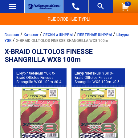
0
РЫБОЛОВНЫЕ ТУРЫ
/
/
/
/
Главная
Каталог
ЛЕСКИ и ШНУРЫ
ПЛЕТЕНЫЕ ШНУРЫ
Шнуры
/
YGK
X-BRAID OLLTOLOS FINESSE SHANGRILLA WX8 100m
X-BRAID OLLTOLOS FINESSE
SHANGRILLA WX8 100m
Шнур плетеный YGK X-
Шнур плетеный YGK X-
Braid Olltolos Finesse
Braid Olltolos Finesse
Shangrilla WX8 100m #0.4
Shangrilla WX8 100m #0.5