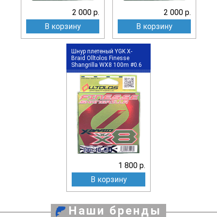
2 000 р.
2 000 р.
В корзину
В корзину
Шнур плетеный YGK X-
Braid Olltolos Finesse
Shangrilla WX8 100m #0.6
1 800 р.
В корзину
Наши бренды