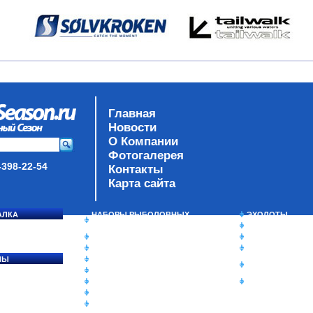
Главная
Новости
О Компании
Фотогалерея
-398-22-54
Контакты
Карта сайта
АЛКА
НАБОРЫ РЫБОЛОВНЫХ
ЭХОЛОТЫ
СОСЯ
СНАСТЕЙ
ЗИМНЯЯ РЫБАЛ
ДАУНРИГГЕРЫ SCOTTY
СУМКИ/РЮКЗАК
МИНИПЛАНЕРЫ
ЯЩИКИ/КОРОБК
ЛЫ
ОДЕЖДА
ИЗОТЕРМИЧЕСК
Ы
ОБУВЬ
КОНТЕЙНЕРЫ
АКСЕССУАРЫ
ОЧКИ
ОЛОВКИ
ЛАКИ ДЛЯ ПРИМАНОК
ПОДВОДНЫЕ КАМЕРЫ