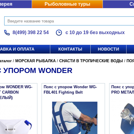
лерея
Рыболовные туры
С
8(499) 398 22 54
с 10 до 19 без выходных
АВКА И ОПЛАТА
КОНТАКТЫ
НОВОСТИ
аталог
/
МОРСКАЯ РЫБАЛКА
/
СНАСТИ В ТРОПИЧЕСКИЕ ВОДЫ
/
ПО
С УПОРОМ WONDER
ром WONDER WG-
Пояс с упором Wonder WG-
Пояс с уп
T CARBON
FBL401 Fighting Belt
PRO МЕТА
БЕЛЫЙ)