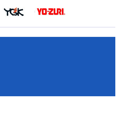
КА
И
И
ИЕ