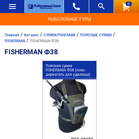
0
РЫБОЛОВНЫЕ ТУРЫ
/
/
/
/
Главная
Каталог
СУМКИ/РЮКЗАКИ
ПОЯСНЫЕ СУМКИ
/
FISHERMAN
FISHERMAN Ф38
FISHERMAN Ф38
Поясная сумка
FISHERMAN Ф38 (пояс-
держатель для удилища)
под заказ