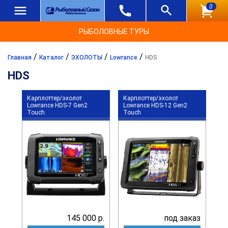
0
РЫБОЛОВНЫЕ ТУРЫ
/
/
/
/
Главная
Каталог
ЭХОЛОТЫ
Lowrance
HDS
HDS
Карплоттер/эхолот
Карплоттер/эхолот
Lowrance HDS-7 Gen2
Lowrance HDS-12 Gen2
Touch
Touch
145 000 р.
под заказ