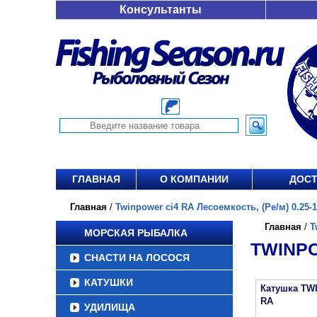
Консультанты
ГЛАВНАЯ
О КОМПАНИИ
ДОСТ
Главная
/
Twinpower ci4 RA Лесоемкость, (Ре/м) 0.25-1
Главная
/
T
МОРСКАЯ РЫБАЛКА
TWINPO
СНАСТИ НА ЛОСОСЯ
КАТУШКИ
Катушка TW
RA
УДИЛИЩА