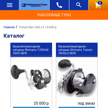
0
РЫБОЛОВНЫЕ ТУРЫ
/
Главная
Torium Вес 560 от 14 600 р.
Каталог
Мультипликаторная
Мультипликаторная
катушка Shimano TORIUM
катушка Shimano Torium
30HG NEW
30HGLH NEW
20 000 р.
под заказ