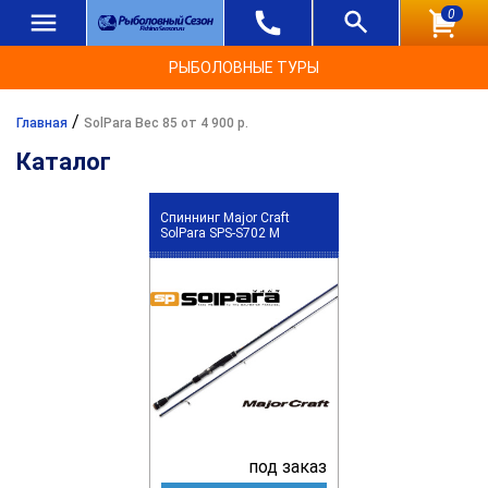
0
РЫБОЛОВНЫЕ ТУРЫ
/
Главная
SolPara Вес 85 от 4 900 р.
Каталог
Спиннинг Major Craft
SolPara SPS-S702 M
под заказ