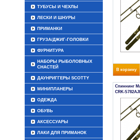
ТУБУСЫ И ЧЕХЛЫ
ЛЕСКИ И ШНУРЫ
ПРИМАНКИ
ГРУЗА/ДЖИГ-ГОЛОВКИ
ФУРНИТУРА
НАБОРЫ РЫБОЛОВНЫХ
СНАСТЕЙ
В корзину
ДАУНРИГГЕРЫ SCOTTY
Спиннинг Maj
МИНИПЛАНЕРЫ
CRK-S782AJ
ОДЕЖДА
ОБУВЬ
АКСЕССУАРЫ
ЛАКИ ДЛЯ ПРИМАНОК